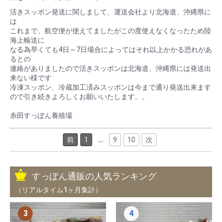
活きスッポン発送に関しまして、運送会社より北海道、沖縄県に
は
これまで、航空便が使えてましたがこの度使えなくなったため陸
海上輸送に
なる為早くても4日～7日場合によってはそれ以上かかる恐れがあ
るとの
連絡がありましたので活きスッポンは北海道、沖縄県には発送出
来ない様です
冷凍スッポン、冷蔵加工済みスッポンは今まで通り発送出来ます
ので引き続きよろしくお願いいたします。。
糸田すっぽん養殖場
前
1
…
9
10
次
すっぽん通販の人気ランキング
（リアルタイム1ヶ月集計）
3
4