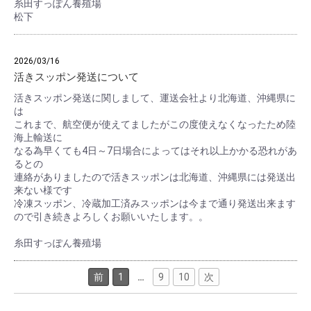
糸田すっぽん養殖場
松下
2026/03/16
活きスッポン発送について
活きスッポン発送に関しまして、運送会社より北海道、沖縄県に
は
これまで、航空便が使えてましたがこの度使えなくなったため陸
海上輸送に
なる為早くても4日～7日場合によってはそれ以上かかる恐れがあ
るとの
連絡がありましたので活きスッポンは北海道、沖縄県には発送出
来ない様です
冷凍スッポン、冷蔵加工済みスッポンは今まで通り発送出来ます
ので引き続きよろしくお願いいたします。。
糸田すっぽん養殖場
前
1
…
9
10
次