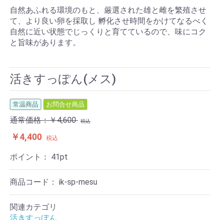
自然あふれる環境のもと、厳選された雄と雌を繁殖させ
て、より良い卵を採取し 孵化させ時間をかけてなるべく
自然に近い状態でじっくりと育てているので、味にコク
と旨味があります。
活きすっぽん(メス)
常温商品
お問合せ商品
通常価格：￥4,600
税込
￥4,400
税込
ポイント：
41
pt
商品コード：
ik-sp-mesu
関連カテゴリ
活きすっぽん