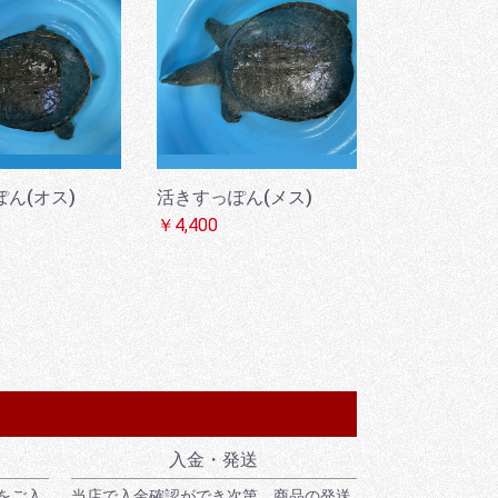
ん(オス)
活きすっぽん(メス)
￥4,400
入金・発送
をご入
当店で入金確認ができ次第、商品の発送