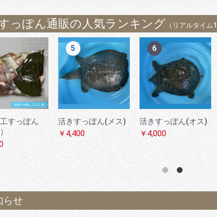
すっぽん通販の人気ランキング
（リアルタイム
5
6
工すっぽん
活きすっぽん(メス)
活きすっぽん(オス)
）
￥4,400
￥4,000
0
知らせ