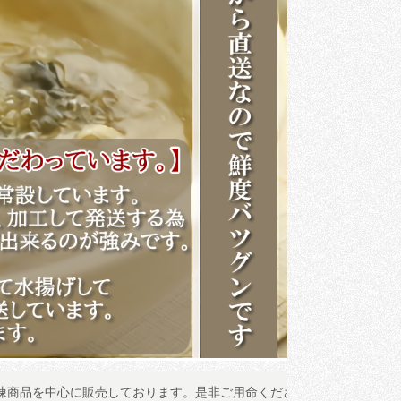
中心に販売しております。是非ご用命ください。
この度は数あるすっ