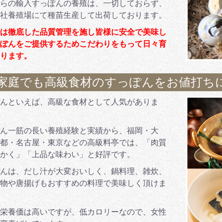
らの輸入すっぽんの養殖は、一切しておらず、
社養殖場にて種苗生産して出荷しております。
は徹底した品質管理を施し皆様に安全で美味し
ぽんをご提供するためこだわりをもって日々育
ります。
家庭でも高級食材のすっぽんをお値打ち
んといえば、高級な食材として人気がありま
ん一筋の長い養殖経験と実績から、福岡・大
都・名古屋・東京などの高級料亭では、「肉質
かく」「上品な味わい」と好評です。
んは、だし汁が大変おいしく、鍋料理、雑炊、
物や唐揚げもおすすめの料理で美味しく頂けま
栄養価は高いですが、低カロリーなので、女性