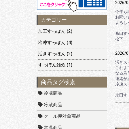
2026/0
今年も
お問い
カテゴリー
よろし
加工すっぽん (2)
糸田す
松下
冷凍すっぽん (4)
2026/0
活きすっぽん (2)
活きス
すっぽん雑炊 (1)
これま
なる為
連絡が
商品タグ検索
冷凍ス
冷凍商品
糸田す
冷蔵商品
クール便対象商品
常温商品