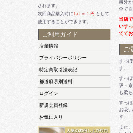
海外か
されます。
全て自
次回商品購入時に
1pt ＝ 1 円
として
当店で
使用することができます。
いすっ
ててお
ご利用ガイド
店舗情報
ご
プライバシーポリシー
すっぽ
す。
特定商取引法表記
すっぽ
都道府県別送料
阪・京
も柔ら
ログイン
すっぽ
新規会員登録
お吸い
す。
お気に入り
また、