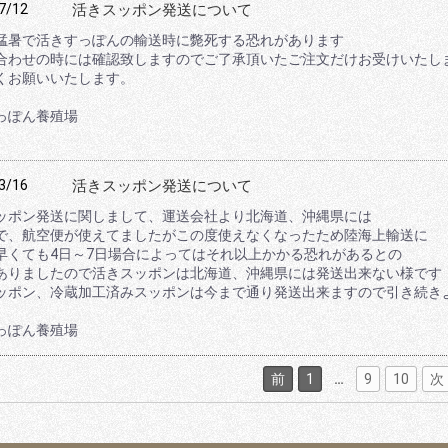
7/12
活きスッポン発送について
猛暑で活きすっぽんの輸送時に斃死する恐れがあります
合わせの時には確認致しますのでご了承頂いたご注文だけお受けいたし
くお願いいたします。
っぽん養殖場
3/16
活きスッポン発送について
ッポン発送に関しまして、運送会社より北海道、沖縄県には
で、航空便が使えてましたがこの度使えなくなったため陸海上輸送に
早くても4日～7日場合によってはそれ以上かかる恐れがあるとの
ありましたので活きスッポンは北海道、沖縄県には発送出来ない様です
ッポン、冷蔵加工済みスッポンは今まで通り発送出来ますので引き続き
っぽん養殖場
前
1
…
9
10
次