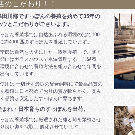
店のこだわり！！
県田川郡ですっぽんの養殖を始めて35年の
ハウとこだわりがございます。
っぽん養殖場では自然あふれる環境の池で100
面に約4000匹のすっぽんを養殖しています。
季節は自然を大切にした「露地養殖」で、寒く
節にはガラスハウスで水温管理する「加温養
環境に合わせて養殖方法を組み合わせて年間を
出荷しています。
使用は 一切せず最良の配合飼料にて最高品質の
ん養殖に日々努めており肉質が軟らかく、臭み
く品質が安定したすっぽんに育ちます。
産まれ・日本育ちのすっぽんを出荷。
っぽん養殖場では厳選された雄と雌を繁殖させ
り良い卵を採取し 孵化させています。