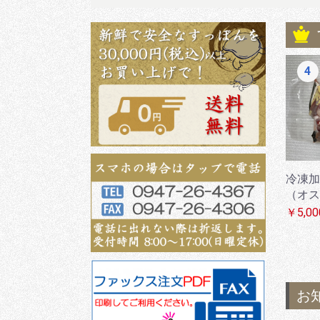
2
3
4
（メ
加工すっぽん（オ
冷凍加工すっぽん
冷凍加
ス）生血付き
（メス）
（オス
￥5,800
￥5,400
￥5,00
お