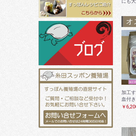
にも大
オ
加工す
血付き
￥6,20