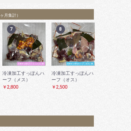
1ヶ月集計）
7
8
1
冷凍加工すっぽんハ
冷凍加工すっぽんハ
加工すっぽん
ーフ（メス）
ーフ（オス）
ス）生血付き
￥2,800
￥2,500
￥6,200