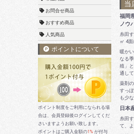
当
お問合せ商品
福岡
おすすめ商品
ノウ
糸田す
人気商品
㎡ 4
ポイントについて
暖かい
なる季
殖」と
通して
薬剤の
すっぽ
も少な
ポイント制度をご利用になられる場
日本
合は、会員登録後ログインしてくだ
糸田す
さいますようお願い致します。
て、よ
ポイントはご購入金額の
1%
が付与