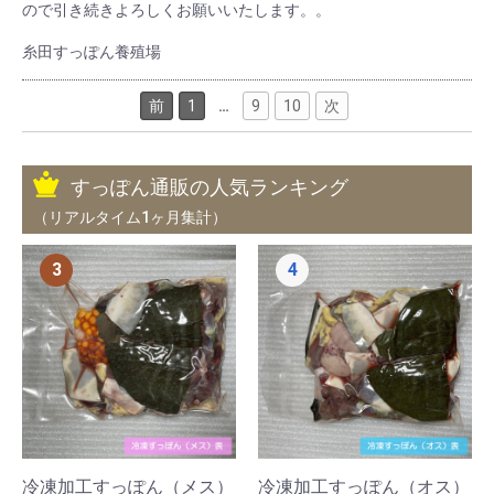
ので引き続きよろしくお願いいたします。。
糸田すっぽん養殖場
前
1
…
9
10
次
すっぽん通販の人気ランキング
（リアルタイム1ヶ月集計）
3
4
冷凍加工すっぽん（メス）
冷凍加工すっぽん（オス）