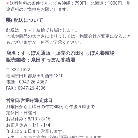
※
送料無料の条件であっても沖縄：790円、北海道：1000円、別
途送料のご負担をお願いします。
配送について
配送は、ヤマト運輸でお届けします。
地域や商品の大きさによりましては、物流会社が変更になること
もございますが、何卒ご了承ください。
店名：すっぽん通販・販売の糸田すっぽん養殖場
販売業者：糸田すっぽん養殖場
〒 822-1322
福岡県田川郡糸田町西部1310
電話：0947-26-4367
FAX：0947-26-4306
営業日/営業時間/定休日
月曜日から土曜日の午前8時から午後５時まで
定休日：日曜日
お盆休み：8/13～8/15
お正月休み：1/1～1/4
年末は３１日まで営業します。
・ネットでのご注文は24時間受け付けております。