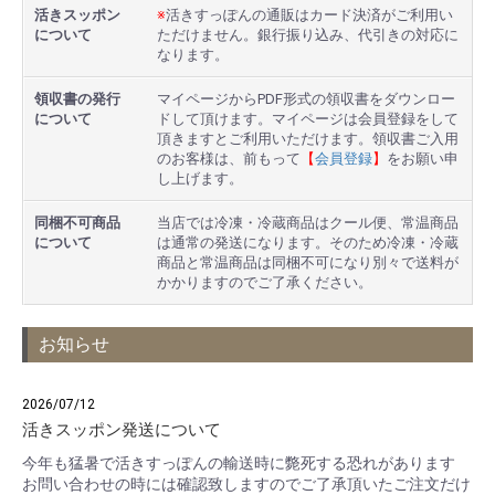
活きスッポン
※
活きすっぽんの通販はカード決済がご利用い
について
ただけません。銀行振り込み、代引きの対応に
なります。
領収書の発行
マイページからPDF形式の領収書をダウンロー
について
ドして頂けます。マイページは会員登録をして
頂きますとご利用いただけます。領収書ご入用
のお客様は、前もって
【
会員登録
】
をお願い申
し上げます。
同梱不可商品
当店では冷凍・冷蔵商品はクール便、常温商品
について
は通常の発送になります。そのため冷凍・冷蔵
商品と常温商品は同梱不可になり別々で送料が
かかりますのでご了承ください。
お知らせ
2026/07/12
活きスッポン発送について
今年も猛暑で活きすっぽんの輸送時に斃死する恐れがあります
お問い合わせの時には確認致しますのでご了承頂いたご注文だけ