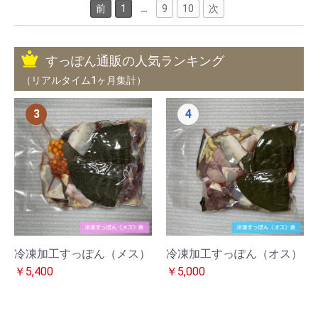
前
1
…
9
10
次
すっぽん通販の人気ランキング
（リアルタイム1ヶ月集計）
3
4
冷凍加工すっぽん（メス）
冷凍加工すっぽん（オス）
￥5,400
￥5,000