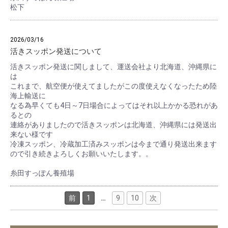
松下
2026/03/16
活きスッポン発送について
活きスッポン発送に関しまして、運送会社より北海道、沖縄県に
は
これまで、航空便が使えてましたがこの度使えなくなったため陸
海上輸送に
なる為早くても4日～7日場合によってはそれ以上かかる恐れがあ
るとの
連絡がありましたので活きスッポンは北海道、沖縄県には発送出
来ない様です
冷凍スッポン、冷蔵加工済みスッポンは今まで通り発送出来ます
ので引き続きよろしくお願いいたします。。
糸田すっぽん養殖場
前
1
…
9
10
次