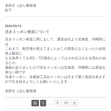
糸田すっぽん養殖場
松下
2026/03/16
活きスッポン発送について
活きスッポン発送に関しまして、運送会社より北海道、沖縄県に
は
これまで、航空便が使えてましたがこの度使えなくなったため陸
海上輸送に
なる為早くても4日～7日場合によってはそれ以上かかる恐れがあ
るとの
連絡がありましたので活きスッポンは北海道、沖縄県には発送出
来ない様です
冷凍スッポン、冷蔵加工済みスッポンは今まで通り発送出来ます
ので引き続きよろしくお願いいたします。。
糸田すっぽん養殖場
前
1
…
9
10
次