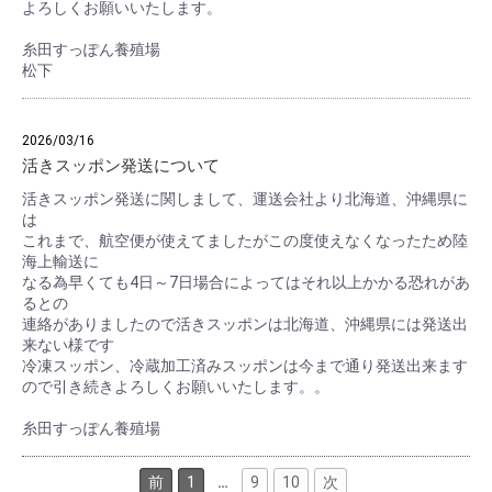
よろしくお願いいたします。
糸田すっぽん養殖場
松下
2026/03/16
活きスッポン発送について
活きスッポン発送に関しまして、運送会社より北海道、沖縄県に
は
これまで、航空便が使えてましたがこの度使えなくなったため陸
海上輸送に
なる為早くても4日～7日場合によってはそれ以上かかる恐れがあ
るとの
連絡がありましたので活きスッポンは北海道、沖縄県には発送出
来ない様です
冷凍スッポン、冷蔵加工済みスッポンは今まで通り発送出来ます
ので引き続きよろしくお願いいたします。。
糸田すっぽん養殖場
前
1
…
9
10
次