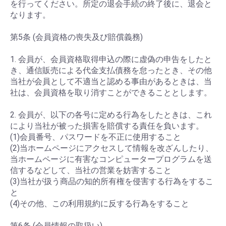
を行ってください。所定の退会手続の終了後に、退会と
なります。
第5条 (会員資格の喪失及び賠償義務)
1. 会員が、会員資格取得申込の際に虚偽の申告をしたと
き、通信販売による代金支払債務を怠ったとき、その他
当社が会員として不適当と認める事由があるときは、当
社は、会員資格を取り消すことができることとします。
2. 会員が、以下の各号に定める行為をしたときは、これ
により当社が被った損害を賠償する責任を負います。
(1)会員番号、パスワードを不正に使用すること
(2)当ホームページにアクセスして情報を改ざんしたり、
当ホームページに有害なコンピュータープログラムを送
信するなどして、当社の営業を妨害すること
(3)当社が扱う商品の知的所有権を侵害する行為をするこ
と
(4)その他、この利用規約に反する行為をすること
第6条 (会員情報の取扱い)