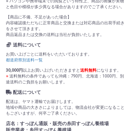
※ パソコンや携帯端末での閲覧という特性上、商品の画像が実物
と色目や模様が多少異なる場合がありますのでご了承ください。
【商品に不備、不足があった場合】
内容確認後ただちに正常商品と交換または対応商品の出荷手続き
をさせて頂きます。
商品返品または交換の送料は当社が負担いたします。
送料について
お買い上げごとに送料をいただいております。
都道府県別送料一覧
30,000円
以上お買い上げいただきますと
送料無料
になります。
※
送料無料の条件であっても沖縄：790円、北海道：1000円、別
途送料のご負担をお願いします。
配送について
配送は、ヤマト運輸でお届けします。
地域や商品の大きさによりましては、物流会社が変更になること
もございますが、何卒ご了承ください。
店名：すっぽん通販・販売の糸田すっぽん養殖場
販売業者：糸田すっぽん養殖場